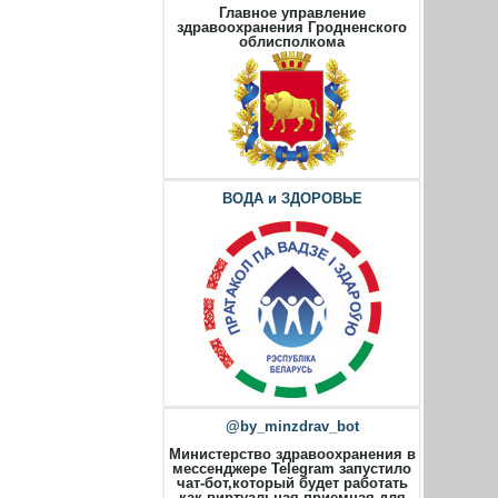
Главное управление
здравоохранения Гродненского
облисполкома
ВОДА и ЗДОРОВЬЕ
@by_minzdrav_bot
Министерство здравоохранения в
мессенджере Telegram запустило
чат-бот,который будет работать
как виртуальная приемная для