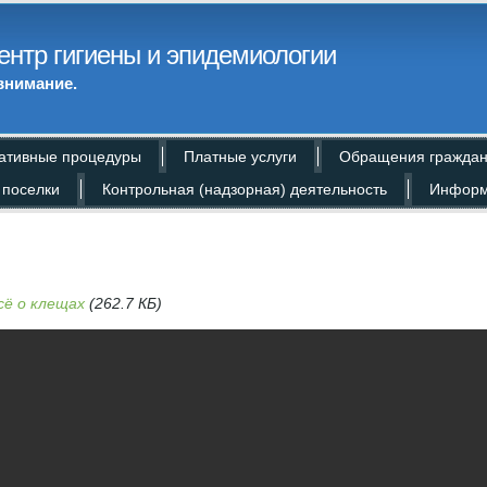
ентр гигиены и эпидемиологии
внимание.
ативные процедуры
Платные услуги
Обращения гражда
 поселки
Контрольная (надзорная) деятельность
Информ
сё о клещах
(262.7 КБ)