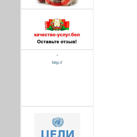
-
http://