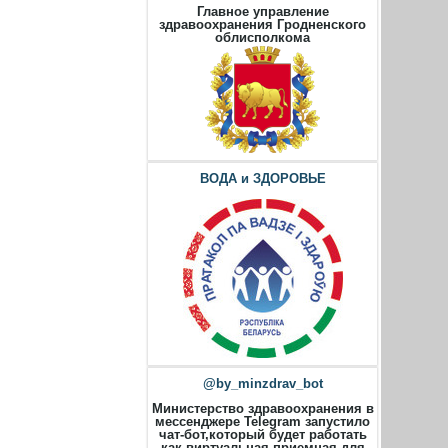
Главное управление
здравоохранения Гродненского
облисполкома
ВОДА и ЗДОРОВЬЕ
@by_minzdrav_bot
Министерство здравоохранения в
мессенджере Telegram запустило
чат-бот,который будет работать
как виртуальная приемная для