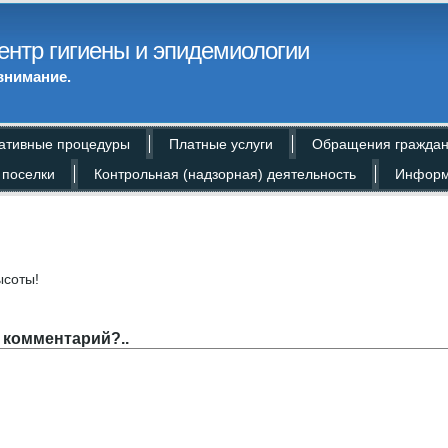
ентр гигиены и эпидемиологии
внимание.
ативные процедуры
Платные услуги
Обращения гражда
 поселки
Контрольная (надзорная) деятельность
Информ
ысоты!
]
 комментарий?..