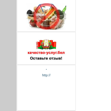
-
http://